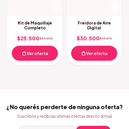
favorite
favorite
Kit de Maquillaje
Freidora de Aire
Completo
Digital
$25.500
$30.500
$34.000
$43.570
shopping_bag
shopping_bag
Ver oferta
Ver oferta
¿No querés perderte de ninguna oferta?
Suscribite y recibi las ultimas ofertas directo al mail