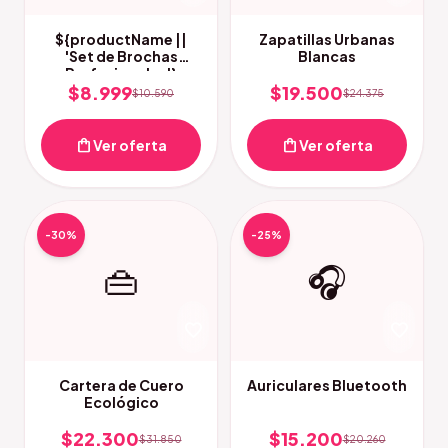
${productName ||
Zapatillas Urbanas
'Set de Brochas
Blancas
Profesionales'}
$8.999
$19.500
$10.590
$24.375
shopping_bag
shopping_bag
Ver oferta
Ver oferta
-30%
-25%
👜
🎧
favorite
favorite
Cartera de Cuero
Auriculares Bluetooth
Ecológico
$22.300
$15.200
$31.850
$20.260