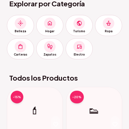
Explorar por Categoría
flare
home
public
styler
Belleza
Hogar
Turismo
Ropa
shopping_bag
footprint
devices
Carteras
Zapatos
Electro
Todos los Productos
-15%
-20%
💄
👟
favorite
favorite