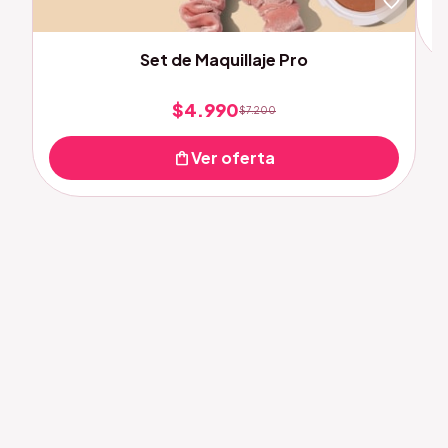
favorite
Set de Maquillaje Pro
$4.990
$7.200
shopping_bag
Ver oferta